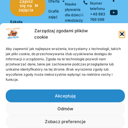
Zapisz
Oferta
Numer
Nauka
się na
telefonu
zajęcia
pływania
Grafik
+48 883
dla dzieci i
zajęć
769 599
młodzieży
Szkoła
Cennik
Pływania Nemo
Nauka
Zarządzaj zgodami plików
Swim
pływania
cookie
Regulamin
dla
ul. Basi
dorosłych
Aktualności
Wołodyjowskiej
Aby zapewnić jak najlepsze wrażenia, korzystamy z technologii, takich
Indywidualna
16,54-515
jak pliki cookie, do przechowywania i/lub uzyskiwania dostępu do
Kontakt
nauka
Wrocław NIP:
informacji o urządzeniu. Zgoda na te technologie pozwoli nam
pływania
751-170-47-63
przetwarzać dane, takie jak zachowanie podczas przeglądania lub
REGON:
unikalne identyfikatory na tej stronie. Brak wyrażenia zgody lub
wycofanie zgody może niekorzystnie wpłynąć na niektóre cechy i
161500746
funkcje.
Akceptuję
COPYRIGHT © 2026. ALL RIGHTS RESERVED – SZKOŁA PŁYWANIA
Odmów
NEMO SWIM
REALIZACJA - USEWEB
Zobacz preferencje